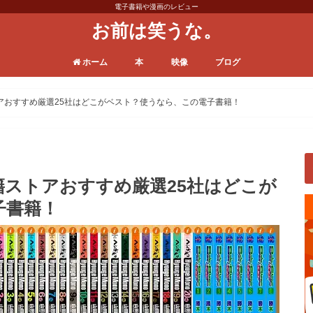
電子書籍や漫画のレビュー
お前は笑うな。
ホーム
本
映像
ブログ
漫画
電子書籍
ビジネス本
小説
VODサービス
ドラマ
バラエティ
映画
その他
日常
運営／ノウハウ
トアおすすめ厳選25社はどこがベスト？使うなら、この電子書籍！
書籍ストアおすすめ厳選25社はどこが
子書籍！