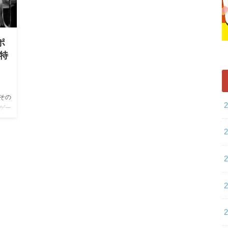
ポ
の特
その
ゲー
かし
…