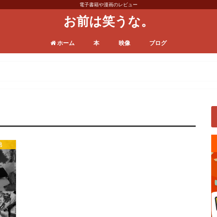
電子書籍や漫画のレビュー
お前は笑うな。
ホーム
本
映像
ブログ
漫画
電子書籍
ビジネス本
小説
VODサービス
ドラマ
バラエティ
映画
その他
日常
運営／ノウハウ
他