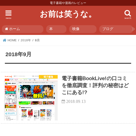
電子書籍や漫画のレビュー
お前は笑うな。
menu
search
ホーム
本
映像
ブログ
HOME
2018年
9月
2018年9月
電子書籍
電子書籍BookLive!の口コミ
を徹底調査！評判の秘密はど
こにある!?
2018.09.13