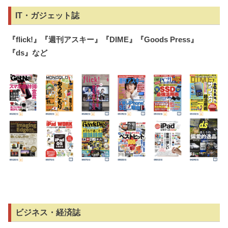
IT・ガジェット誌
『
flick!
』『週刊アスキー』『
DIME
』『
Goods Press
』
『
ds
』など
ビジネス・経済誌