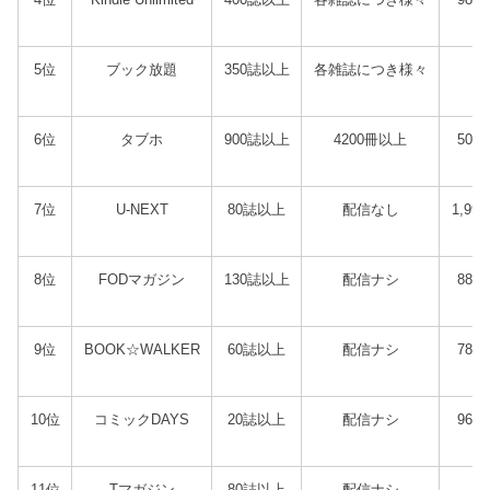
5位
ブック放題
350誌以上
各雑誌につき様々
6位
タブホ
900誌以上
4200冊以上
50
7位
U-NEXT
80誌以上
配信なし
1,9
8位
FODマガジン
130誌以上
配信ナシ
88
9位
BOOK☆WALKER
60誌以上
配信ナシ
78
10位
コミックDAYS
20誌以上
配信ナシ
96
11位
Tマガジン
80誌以上
配信ナシ