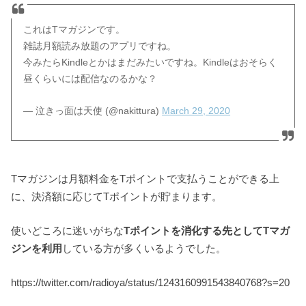
これはTマガジンです。
雑誌月額読み放題のアプリですね。
今みたらKindleとかはまだみたいですね。Kindleはおそらく
昼くらいには配信なのるかな？
— 泣きっ面は天使 (@nakittura)
March 29, 2020
Tマガジンは月額料金をTポイントで支払うことができる上
に、決済額に応じてTポイントが貯まります。
使いどころに迷いがちな
Tポイントを消化する先としてTマガ
ジンを利用
している方が多くいるようでした。
https://twitter.com/radioya/status/1243160991543840768?s=20