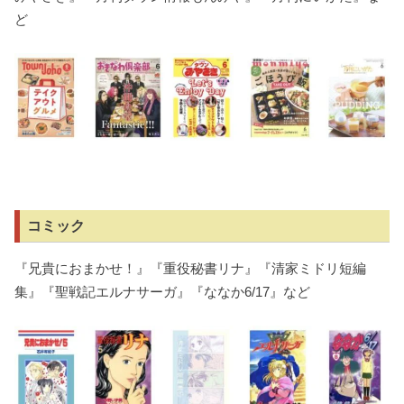
ど
コミック
『兄貴におまかせ！』『重役秘書リナ』『清家ミドリ短編
集』『聖戦記エルナサーガ』『ななか6/17』など