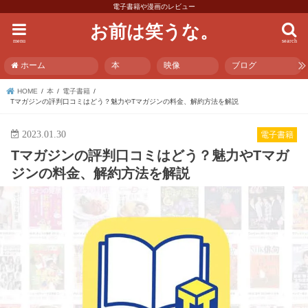
電子書籍や漫画のレビュー
お前は笑うな。
menu
search
ホーム
本
映像
ブログ
HOME
本
電子書籍
Tマガジンの評判口コミはどう？魅力やTマガジンの料金、解約方法を解説
2023.01.30
電子書籍
Tマガジンの評判口コミはどう？魅力やTマガ
ジンの料金、解約方法を解説