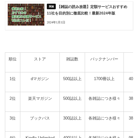
【雑誌の読み放題】定額サービスおすすめ
11社を目的別に徹底比較！最新2024年版
2024年1月1日
順位
ストア
雑誌数
バックナンバー
1位
dマガジン
500誌以上
1700冊以上
40
2位
楽天マガジン
500誌以上
各雑誌につき様々
38
3位
ブックパス
300誌以上
各雑誌につき様々
38
4位
Kindle Unlimited
400誌以上
各雑誌につき様々
98