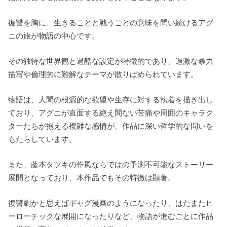
復讐を胸に、生きることと戦うことの意味を問い続けるアグ
ニの旅が物語の中心です。
その独特な世界観と過酷な設定が特徴的であり、過激な暴力
描写や倫理的に難解なテーマが散りばめられています。
物語は、人間の根源的な欲望や生存に対する執着を描き出し
ており、アグニが直面する絶え間ない苦痛や周囲のキャラク
ターたちが抱える複雑な感情が、作品に深い哲学的な問いを
もたらしています。
また、藤本タツキの作風ならではの予測不可能なストーリー
展開となっており、本作品でもその特徴は顕著。
復讐劇かと思えばギャグ漫画のようになったり、はたまたヒ
ーローチックな展開になったりなど、物語が進むごとに作品