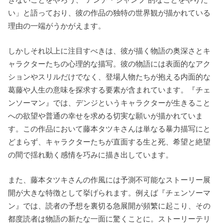
い」と語っており、彼の作品の独特の世界観が描かれている
理由の一端がうかがえます。
しかしそれ以上に注目すべきは、彼が描く物語の奥深さとキ
ャラクターたちの心理的な描写。
彼の物語には表面的なアク
ションやスリルだけでなく、登場人物たちが抱える内面的な
葛藤や人生の意味を探求する要素が含まれています。
『チェ
ンソーマン』では、デンジというキャラクターが生きること
への欲望や普通の幸せを求める切実な願いが描かれていま
す。
この作品において藤本タツキさんは単なる暴力描写にと
どまらず、キャラクターたちが直面する生と死、希望と絶望
の間で揺れ動く感情を巧みに描き出しています。
また、藤本タツキさんの作風には予測不可能なストーリー展
開が大きな特徴として挙げられます。
例えば『チェンソーマ
ン』では、読者の予想を裏切る急展開が頻繁に起こり、その
都度読者は物語の新たな一面に驚くことに。
ストーリーテリ