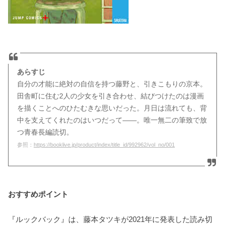
あらすじ
自分の才能に絶対の自信を持つ藤野と、引きこもりの京本。
田舎町に住む2人の少女を引き合わせ、結びつけたのは漫画
を描くことへのひたむきな思いだった。月日は流れても、背
中を支えてくれたのはいつだって――。唯一無二の筆致で放
つ青春長編読切。
参照：
https://booklive.jp/product/index/title_id/992962/vol_no/001
おすすめポイント
『ルックバック』は、藤本タツキが2021年に発表した読み切