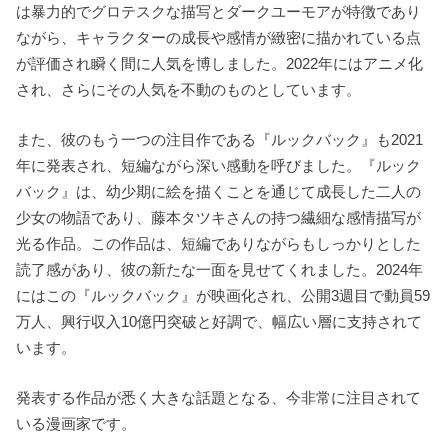
は暴力的でグロテスクな描写とダークユーモアが特徴であり
ながら、キャラクターの成長や感情が緻密に描かれている点
が評価され瞬く間に人気を博しました。
2022年にはアニメ化
され、さらにその人気を不動のものとしています。
また、彼のもう一つの注目作である『ルックバック』も2021
年に発表され、短編ながら深い感動を呼びました。
『ルック
バック』は、幼少期に絵を描くことを通じて成長した二人の
少女の物語であり、藤本タツキさんの持つ繊細な感情描写が
光る作品。
この作品は、短編でありながらもしっかりとした
読了感があり、彼の新たな一面を見せてくれました。
2024年
にはこの『ルックバック』が映画化され、公開3週目で動員59
万人、興行収入10億円突破と好調で、幅広い層に支持されて
います。
発表する作品が悉く大きな話題となる、今非常に注目されて
いる漫画家です。