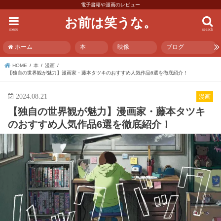
電子書籍や漫画のレビュー
お前は笑うな。
menu
search
ホーム
本
映像
ブログ
HOME
本
漫画
【独自の世界観が魅力】漫画家・藤本タツキのおすすめ人気作品6選を徹底紹介！
2024.08.21
漫画
【独自の世界観が魅力】漫画家・藤本タツキ
のおすすめ人気作品6選を徹底紹介！