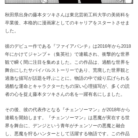
秋田県出身の藤本タツキさんは東北芸術工科大学の美術科を
卒業後、本格的に漫画家としてのキャリアをスタートさせま
した。
彼のデビュー作である『ファイアパンチ』は2016年から2018
年にかけてジャンプ＋（集英社）で連載され、衝撃的な世界
観で瞬く間に注目を集めました。
この作品は、過酷な世界を
舞台にしたサバイバルストーリーであり、荒廃した世界観と
過激な描写が話題を呼ぶことに。
物語の中で繰り広げられる
過酷な運命とキャラクターたちの深い心理描写が、多くの読
者の心を捉え藤本タツキさんの名を一躍有名にしました。
その後、彼の代表作となる『チェンソーマン』が2018年から
連載を開始します。
『チェンソーマン』は悪魔が実在する世
界を舞台に、デンジという青年がチェンソーの悪魔と融合
し、悪魔を狩るハンターとして活躍する物語です。
この作品