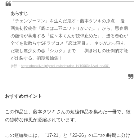
あらすじ
『チェンソーマン』を生んだ鬼才・藤本タツキの原点！ 漫
画賞初投稿作『庭には二羽ニワトリがいた。』から、思春期
の熱情が暴走する『佐々木くんが銃弾止めた』、迸る恋心が
全てを蹴散らすSFラブコメ『恋は盲目』、ネジがぶっ飛ん
だ殺し屋少女の恋『シカク』まで――剥き出しの圧倒的才能
が炸裂する、初期短編集!!
参照：
https://booklive.jp/product/index/title_id/1006341/vol_no/001
おすすめポイント
この作品は、藤本タツキさんの短編作品を集めた一冊で、彼
の独特な作風が凝縮されています。
この短編集には、「17-21」と「22-26」の二つの時期に分け