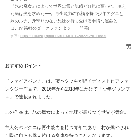
『氷の魔女』によって世界は雪と飢餓と狂気に覆われ、凍え
た民は炎を求めた──。再生能力の祝福を持つ少年アグニと
妹のルナ、身寄りのない兄妹を待ち受ける非情な運命と
は…!? 衝戟のダークファンタジー、開幕!!
参照：
https://booklive.jp/product/index/title_id/385889/vol_no/001
おすすめポイント
『ファイアパンチ』は、藤本タツキが描くディストピアファ
ンタジー作品で、2016年から2018年にかけて「少年ジャンプ
＋」で連載されました。
この作品は、氷の魔女によって地球が凍りつく世界が舞台。
主人公のアグニは再生能力を持つ青年であり、村が燃やされ
た際に自らも燃え続ける身体を持つこととなります。