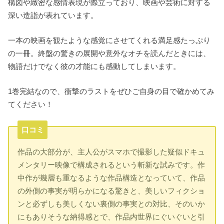
構図や緻密な感情表現が際立っており、映画や芸術に対する
深い造詣が表れています。
一本の映画を観たような感覚にさせてくれる満足感たっぷり
の一冊。終盤の驚きの展開や意外なオチを読んだときには、
物語だけでなく彼の才能にも感動してしまいます。
1巻完結なので、衝撃のラストをぜひご自身の目で確かめてみ
てください！
口コミ
作品の大部分が、主人公がスマホで撮影した疑似ドキュ
メンタリー映像で構成されるという斬新な試みです。作
中作が幾層も重なるような作品構造となっていて、作品
の外側の事実が明らかになる驚きと、美しいフィクショ
ンと必ずしも美しくない裏側の事実との対比、そのいか
にもありそうな納得感とで、作品内世界にぐいぐいと引