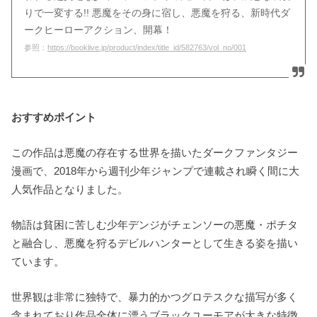
りで一変する!! 悪魔をその身に宿し、悪魔を狩る、新時代ダ
ークヒーローアクション、開幕！
参照：
https://booklive.jp/product/index/title_id/582763/vol_no/001
おすすめポイント
この作品は悪魔の存在する世界を描いたダークファンタジー
漫画で、2018年から週刊少年ジャンプで連載され瞬く間に大
人気作品となりました。
物語は貧困に苦しむ少年デンジがチェンソーの悪魔・ポチタ
と融合し、悪魔を狩るデビルハンターとして生きる姿を描い
ています。
世界観は非常に独特で、暴力的かつグロテスクな描写が多く
含まれており作品全体に漂うブラックユーモアが大きな特徴