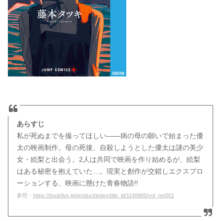
あらすじ
私が死ぬまでを撮ってほしい――病の母の願いで始まった優
太の映画制作。母の死後、自殺しようとした優太は謎の美少
女・絵梨と出会う。2人は共同で映画を作り始めるが、絵梨
はある秘密を抱えていた…。現実と創作が交錯しエクスプロ
ーションする、映画に懸けた青春物語!!
参照：
https://booklive.jp/product/index/title_id/1148965/vol_no/001