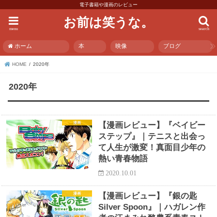
電子書籍や漫画のレビュー
お前は笑うな。
menu
search
ホーム
本
映像
ブログ
HOME
2020年
2020年
漫画
【漫画レビュー】『ベイビー
ステップ』｜テニスと出会っ
て人生が激変！真面目少年の
熱い青春物語
2020.10.01
漫画
【漫画レビュー】『銀の匙
Silver Spoon』｜ハガレン作