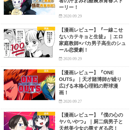
者の汗まみれ酪農系青春スト
ーリー！
2020.09.29
漫画
【漫画レビュー】『一線こせ
ないカテキョと生徒』｜エロ
家庭教師×バカ男子高生のシュ
ール恋愛劇！
2020.09.29
漫画
【漫画レビュー】『ONE
OUTS』｜天才賭博師が繰り
広げる本格心理戦の野球漫
画！
2020.09.27
漫画
【漫画レビュー】『僕の心の
ヤバいやつ』｜厨二病男子と
天然美少女の尊すぎる恋！