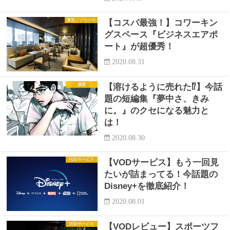
運営／ノウハウ
【コスパ最強！】コワーキン
グスペース『ビジネスエアポ
ート』が超優秀！
2020.08.31
漫画
【溶けるように売れた⁉︎】今話
題の短編集『夢中さ、きみ
に。』のクセになる魅力と
は！
2020.08.30
VODサービス
【VODサービス】もう一回見
たいが詰まってる！今話題の
Disney+を徹底紹介！
2020.08.01
VODサービス
【VODレビュー】スポーツフ