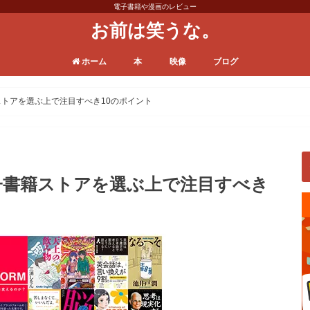
電子書籍や漫画のレビュー
お前は笑うな。
ホーム
本
映像
ブログ
漫画
電子書籍
ビジネス本
小説
VODサービス
ドラマ
バラエティ
映画
その他
日常
運営／ノウハウ
トアを選ぶ上で注目すべき10のポイント
子書籍ストアを選ぶ上で注目すべき