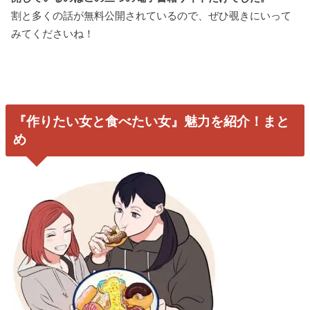
割と多くの話が無料公開されているので、ぜひ覗きにいって
みてくださいね！
『作りたい女と食べたい女』魅力を紹介！まと
め