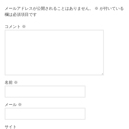
メールアドレスが公開されることはありません。
※
が付いている
欄は必須項目です
コメント
※
名前
※
メール
※
サイト