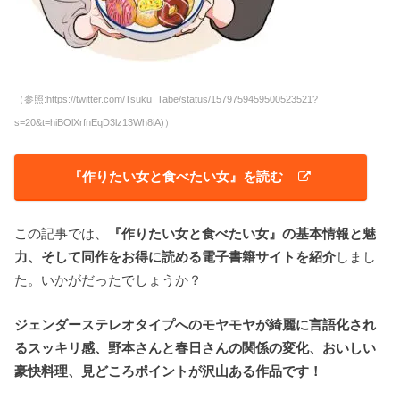
（参照:https://twitter.com/Tsuku_Tabe/status/1579759459500523521?
s=20&t=hiBOlXrfnEqD3lz13Wh8iA)）
『作りたい女と食べたい女』を読む
この記事では、
『作りたい女と食べたい女』の基本情報と魅
力、そして同作をお得に読める電子書籍サイトを紹介
しまし
た。いかがだったでしょうか？
ジェンダーステレオタイプへのモヤモヤが綺麗に言語化され
るスッキリ感、野本さんと春日さんの関係の変化、おいしい
豪快料理、見どころポイントが沢山ある作品です！