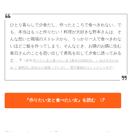
ひとり暮らしで少食だし、作ったところで食べきれない。で
も、本当はもっと作りたい！料理が大好きな野本さんは、そ
んな想いと職場のストレスから、うっかり一人で食べきれな
いほどご飯を作ってしまう。そんなとき、お隣のお隣に住む
春日さんのことを思い出して勇気を出して夕食に誘ってみる
と…？
（参照:
作りたい女と食べたい女 1巻(it COMICS） ｜ ゆざきさかお
み ｜ 無料試し読みなら漫画（マンガ）・電子書籍のコミックシーモア
）
『作りたい女と食べたい女』を読む