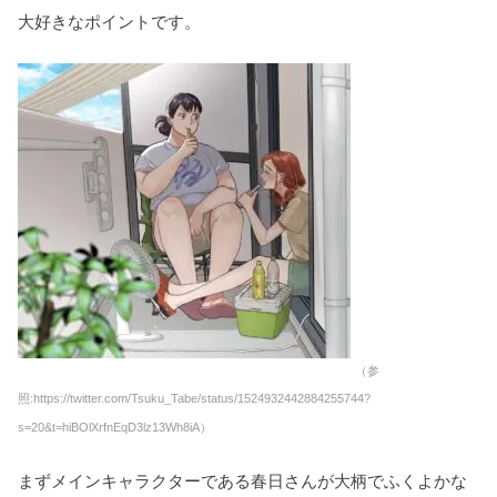
大好きなポイントです。
（参
照:https://twitter.com/Tsuku_Tabe/status/1524932442884255744?
s=20&t=hiBOlXrfnEqD3lz13Wh8iA）
まずメインキャラクターである春日さんが大柄でふくよかな