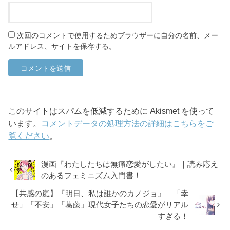
次回のコメントで使用するためブラウザーに自分の名前、メー
ルアドレス、サイトを保存する。
このサイトはスパムを低減するために Akismet を使って
います。
コメントデータの処理方法の詳細はこちらをご
覧ください
。
漫画『わたしたちは無痛恋愛がしたい』｜読み応え
のあるフェミニズム入門書！
【共感の嵐】『明日、私は誰かのカノジョ』｜「幸
せ」「不安」「葛藤」現代女子たちの恋愛がリアル
すぎる！