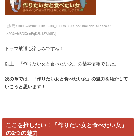
（参照：https://twitter.com/Tsuku_Tabe/status/1582190155515187200?
s=20&t=hiBOlXrfnEqD3lz13Wh8iA）
ドラマ放送も楽しみですね！
以上、「作りたい女と食べたい女」の基本情報でした。
次の章では、「作りたい女と食べたい女」の魅力を紹介して
いこうと思います！
ここを推したい！「作りたい女と食べたい女」
の2つの魅力