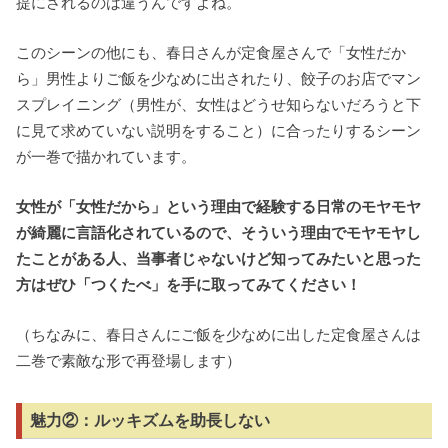
提にされるのは違うんですよね。
このシーンの他にも、春日さんが定食屋さんで「女性だか
ら」男性よりご飯を少なめに出されたり、餃子のお店でマン
スプレイニング
（男性が、女性はどうせ知らないだろうと下
に見て求めていない説明をすること）
に合ったりするシーン
が一巻で描かれています。
女性が「女性だから」という理由で経験する日常のモヤモヤ
が綺麗に言語化されているので、そういう理由でモヤモヤし
たことがある人、当事者じゃないけど知ってみたいと思った
方はぜひ「つくたべ」を手に取ってみてください！
（ちなみに、春日さんにご飯を少なめに出した定食屋さんは
二巻で素敵な形で再登場します）
魅力
②：ルッキズムを助長しない