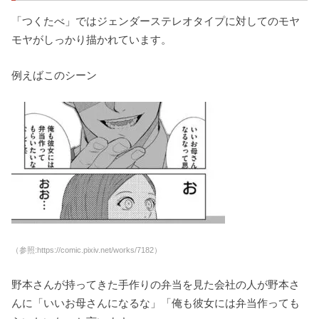
「つくたべ」ではジェンダーステレオタイプに対してのモヤ
モヤがしっかり描かれています。
例えばこのシーン
（参照:https://comic.pixiv.net/works/7182）
野本さんが持ってきた手作りの弁当を見た会社の人が野本さ
んに「いいお母さんになるな」「俺も彼女には弁当作っても