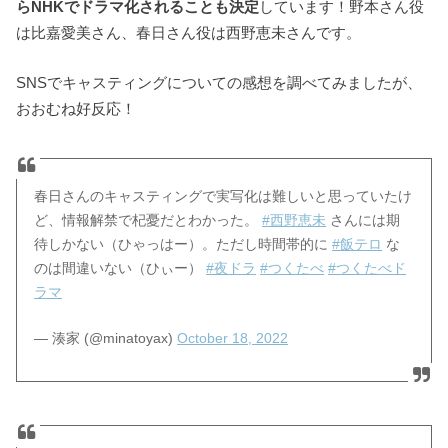
らNHKでドラマ化されることも決定
しています！野本さん役
は比嘉愛美さん、春日さん役は西野恵未さんです。
SNSでキャスティングについての感想を調べてみましたが、
おおむね好反応！
春日さんのキャスティングで実写化は難しいと思っていたけ
ど、情報解禁で杞憂だとわかった。
#西野恵未
さんには期
待しかない（ひゃっはー）。ただし時間帯的に
#飯テロ
な
のは間違いない（ひぃー）
#夜ドラ
#つくたべ
#つくたべド
ラマ
— 湊家 (@minatoyax)
October 18, 2022