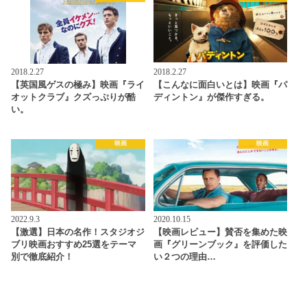
2018.2.27
2018.2.27
【英国風ゲスの極み】映画『ライ
【こんなに面白いとは】映画『パ
オットクラブ』クズっぷりが酷
ディントン』が傑作すぎる。
い。
映画
映画
2022.9.3
2020.10.15
【激選】日本の名作！スタジオジ
【映画レビュー】賛否を集めた映
ブリ映画おすすめ25選をテーマ
画『グリーンブック』を評価した
別で徹底紹介！
い２つの理由…