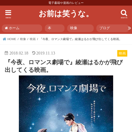
電子書籍や漫画のレビュー
お前は笑うな。
menu
search
ホーム
本
映像
ブログ
HOME
映像
映画
『今夜、ロマンス劇場で』綾瀬はるかが飛び出してくる映画。
2018.02.18
2019.11.13
映画
『今夜、ロマンス劇場で』綾瀬はるかが飛び
出してくる映画。