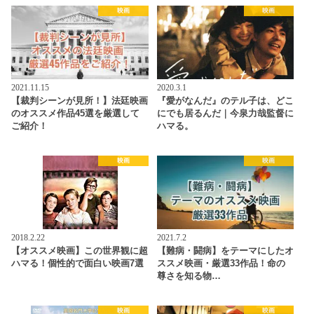
映画
映画
2021.11.15
2020.3.1
【裁判シーンが見所！】法廷映画
『愛がなんだ』のテル子は、どこ
のオススメ作品45選を厳選して
にでも居るんだ｜今泉力哉監督に
ご紹介！
ハマる。
映画
映画
2018.2.22
2021.7.2
【オススメ映画】この世界観に超
【難病・闘病】をテーマにしたオ
ハマる！個性的で面白い映画7選
ススメ映画・厳選33作品！命の
尊さを知る物…
映画
映画