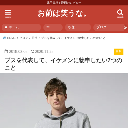
電子書籍や漫画のレビュー
お前は笑うな。
menu
search
ホーム
本
映像
ブログ
HOME
ブログ
日常
ブスを代表して、イケメンに物申したい7つのこと
2018.02.08
2020.11.28
日常
ブスを代表して、イケメンに物申したい7つの
こと