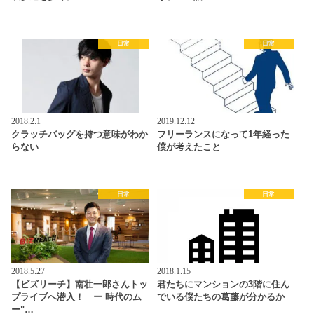
日常
日常
2018.2.1
2019.12.12
クラッチバッグを持つ意味がわか
フリーランスになって1年経った
らない
僕が考えたこと
日常
日常
2018.5.27
2018.1.15
【ビズリーチ】南壮一郎さんトッ
君たちにマンションの3階に住ん
プライブへ潜入！ ー 時代のム
でいる僕たちの葛藤が分かるか
ー"…