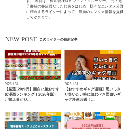
す。 運営は、株式会社ロビンソン・クルーソー。 元・電
子書籍の書店員だった代表をはじめ、様々なエンタメ分野
に精通するライターによって、最新のエンタメ情報を提供
してゆきます。
NEW POST
このライターの最新記事
漫画
漫画
2026.1.31
2026.1.31
【厳選120作品】面白い超おすす
【おすすめギャグ漫画】思いっき
め漫画ランキング！2026年版・
り笑いたい時に読むべき面白いギ
元書店員がジ…
ャグ漫画36選！…
電子書籍
電子書籍