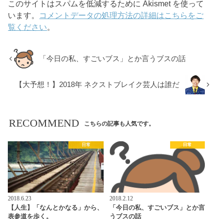
このサイトはスパムを低減するために Akismet を使って
います。
コメントデータの処理方法の詳細はこちらをご
覧ください
。
「今日の私、すごいブス」とか言うブスの話
【大予想！】2018年 ネクストブレイク芸人は誰だ
RECOMMEND
こちらの記事も人気です。
日常
日常
2018.6.23
2018.2.12
【人生】「なんとかなる」から、
「今日の私、すごいブス」とか言
表参道を歩く。
うブスの話