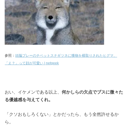
参照：
頭脳プレーのチベットスナギツネに獲物を横取りされたヒグマ、
「え？」って顔が可愛い | netgeek
おい、イケメンである以上、
何かしらの欠点でブスに微々た
る優越感を与えてくれ。
「クソおもしろくない」とかだったら、もう全然許せるか
ら。