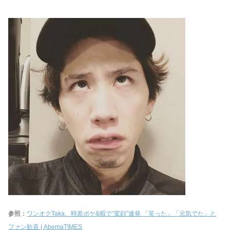
参照：
ワンオクTaka、時差ボケ&暇で“変顔”連発 「笑った」「元気でた」と
ファン歓喜 | AbemaTIMES